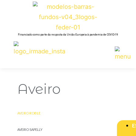
Financiado como parte da resposta da União Europeia à pandemia de COVID-19
Aveiro
AVEIRO ROBLE
E
AVEIRO SAPELLY