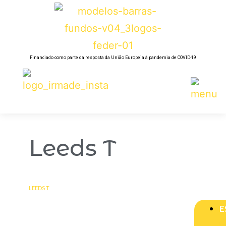
Financiado como parte da resposta da União Europeia à pandemia de COVID-19
Leeds T
LEEDS T
E