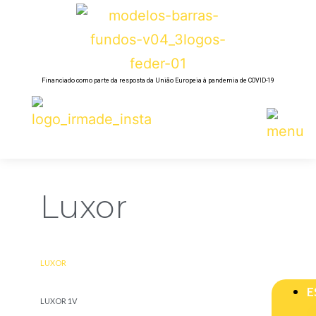
Financiado como parte da resposta da União Europeia à pandemia de COVID-19
Luxor
LUXOR
E
LUXOR 1V