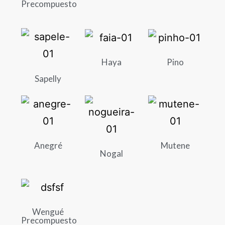
Precompuesto
Haya
Pino
Sapelly
Anegré
Mutene
Nogal
Wengué
Precompuesto