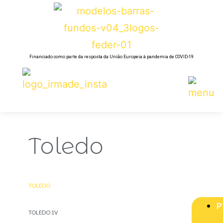
Financiado como parte da resposta da União Europeia à pandemia de COVID-19
Toledo
TOLEDO
P
TOLEDO 1V