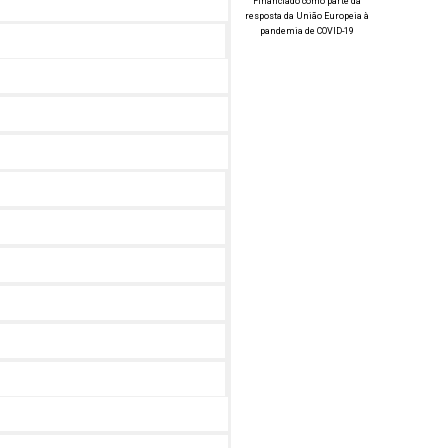
Financiado como parte da
resposta da União Europeia à
pandemia de COVID-19