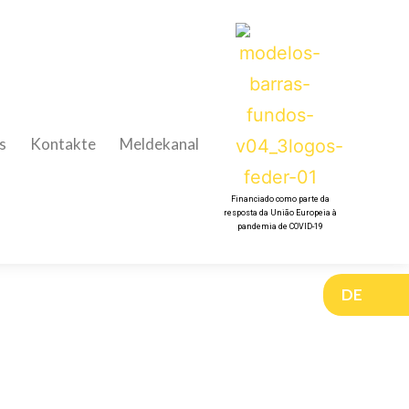
s
Kontakte
Meldekanal
Financiado como parte da
resposta da União Europeia à
pandemia de COVID-19
DE