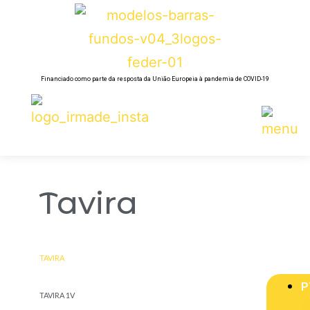
Financiado como parte da resposta da União Europeia à pandemia de COVID-19
Tavira
TAVIRA
P
TAVIRA 1V