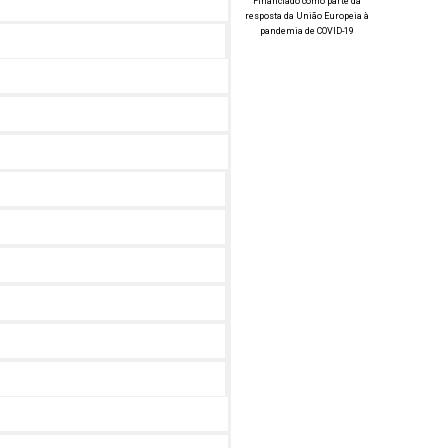
Financiado como parte da
resposta da União Europeia à
pandemia de COVID-19