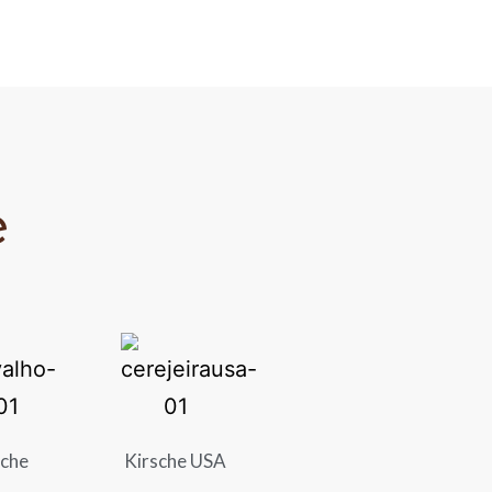
e
iche
Kirsche USA