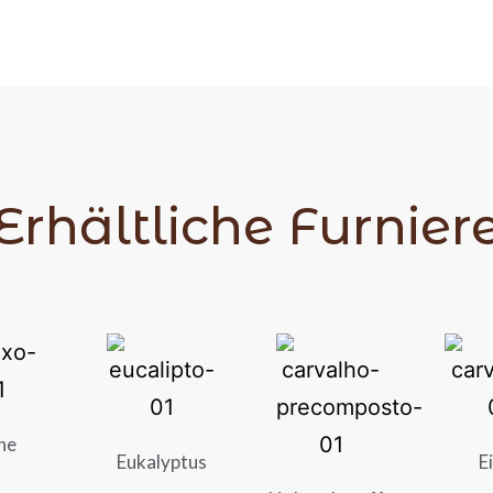
Erhältliche Furnier
he
Eukalyptus
E