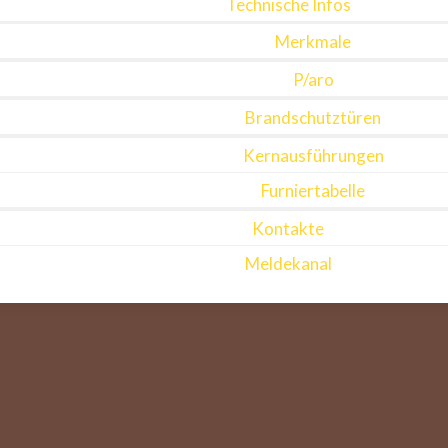
Technische Infos
Merkmale
P/aro
Brandschutztüren
Kernausführungen
Furniertabelle
Kontakte
Meldekanal