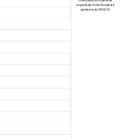
Financiado como parte da
resposta da União Europeia à
pandemia de COVID-19