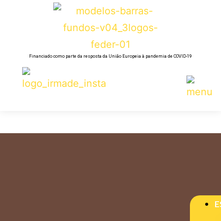
Financiado como parte da resposta da União Europeia à pandemia de COVID-19
E